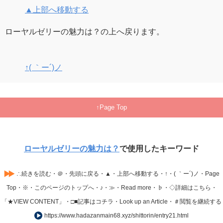
▲上部へ移動する
ローヤルゼリーの魅力は？の上へ戻ります。
↑( ｀ー´)ノ
Page Top
ローヤルゼリーの魅力は？
で使用したキーワード
∴続きを読む・＠・先頭に戻る・▲・上部へ移動する・↑・( ｀ー´)ノ・Page
Top・※・このページのトップへ・♪・≫・Read more・♭・◇詳細はこちら・
「★VIEW CONTENT」・□■記事はコチラ・Look up an Article・＃閲覧を継続する
https://www.hadazanmain68.xyz/shittorin/entry21.html